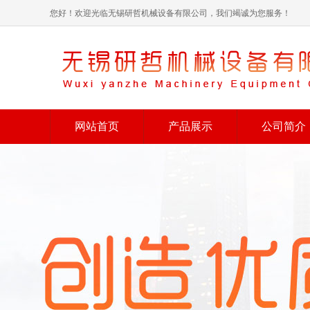
您好！欢迎光临无锡研哲机械设备有限公司，我们竭诚为您服务！
网站首页
产品展示
公司简介