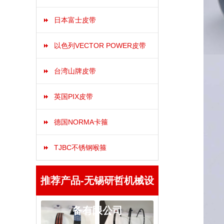
日本富士皮带
以色列VECTOR POWER皮带
台湾山牌皮带
英国PIX皮带
德国NORMA卡箍
TJBC不锈钢喉箍
推荐产品-无锡研哲机械设
备有限公司