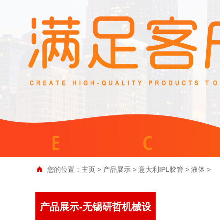
您的位置：
主页
>
产品展示
>
意大利IPL胶管
>
液体
>
产品展示-无锡研哲机械设