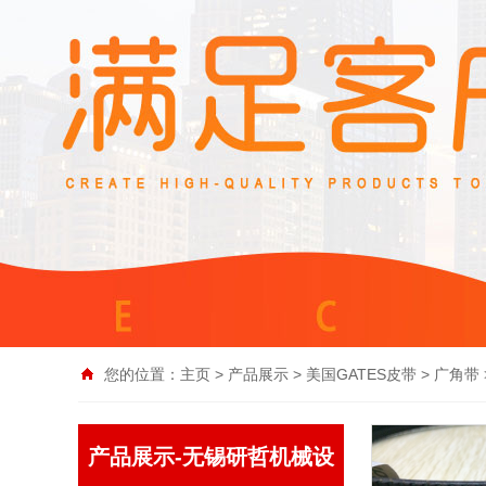
您的位置：
主页
>
产品展示
>
美国GATES皮带
>
广角带
产品展示-无锡研哲机械设