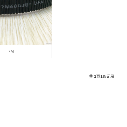
7M
共
1
页
1
条记录