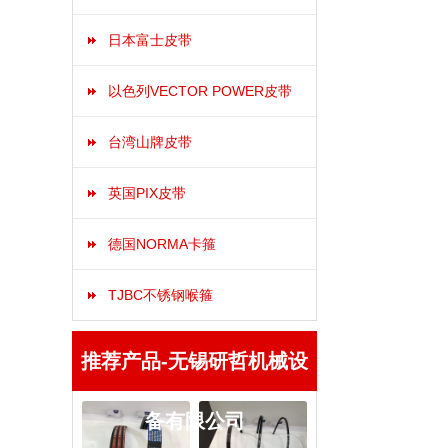
日本富士皮带
以色列VECTOR POWER皮带
台湾山牌皮带
英国PIX皮带
德国NORMA卡箍
TJBC不锈钢喉箍
推荐产品-无锡研哲机械设
备有限公司