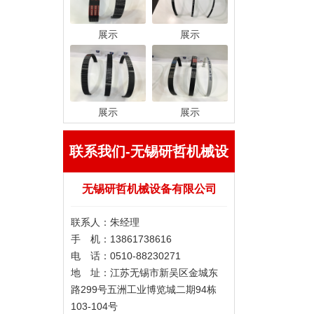
展示
展示
展示
展示
联系我们-无锡研哲机械设
无锡研哲机械设备有限公司
备有限公司
联系人：朱经理
手 机：13861738616
电 话：0510-88230271
地 址：江苏无锡市新吴区金城东
路299号五洲工业博览城二期94栋
103-104号